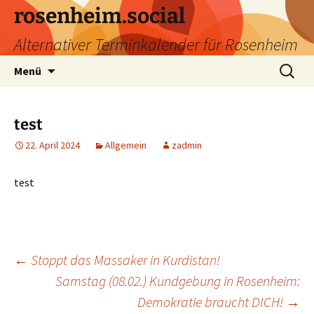
Zum
rosenheim.social
Inhalt
Alternativer Terminkalender für Rosenheim
springen
Suchen
Menü
nach:
test
22. April 2024
Allgemein
zadmin
test
Beitragsnavigation
←
Stoppt das Massaker in Kurdistan!
Samstag (08.02.) Kundgebung in Rosenheim:
Demokratie braucht DICH!
→