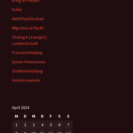
Krieg & Frieden
Kultur
MehrPlatzfürsRad
Migration & Flucht
Ökologie | Energie |
Landwirtschaft
Pressemitteilung
Queer-Feminismus
Stadtentwicklung
Verkehrswende
April 2024
M
D
M
D
F
S
S
1
2
3
4
5
6
7